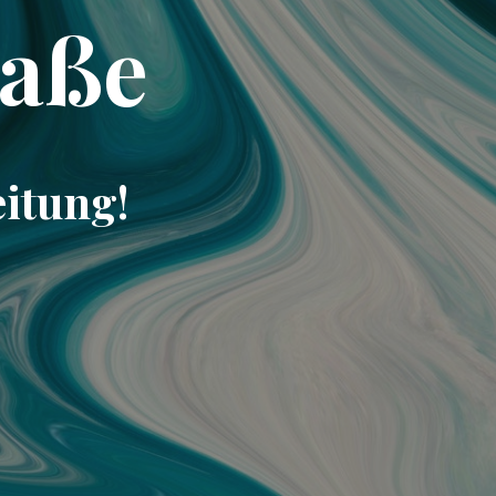
raße
eitung!